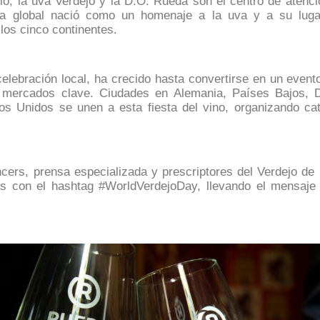
o, la uva Verdejo y la D.O. Rueda son el centro de atenci
tiva global nació como un homenaje a la uva y a su lug
 los cinco continentes.
ebración local, ha crecido hasta convertirse en un evento 
n mercados clave. Ciudades en Alemania, Países Bajos, 
os Unidos se unen a esta fiesta del vino, organizando c
encers, prensa especializada y prescriptores del Verdejo d
es con el hashtag
#WorldVerdejoDay
, llevando el mensaje