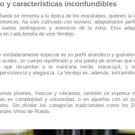
o y características inconfundibles
 Rueda se remonta a la época de los mozárabes, quienes la i
ntonces, ha sido cultivada con esmero, adaptándose perf
 suelos pedregosos y arenosos de la zona. Esta adap
 en cada botella de vino Verdejo.
 verdaderamente especial es su perfil aromático y gustativ
nte acidez, un cuerpo equilibrado y una paleta de aromas qu
os que recuerdan a la manzana verde, maracuyá, y es
a persistencia y elegancia. La Verdejo es, además,
extraordin
vinos jóvenes, frescos y vibrantes, también se expresa 
nan en complejidad y untuosidad, o en aquellos con un pa
dos. Sin olvidar las categorías tradicionales como los 
andes Vinos de Rueda
.