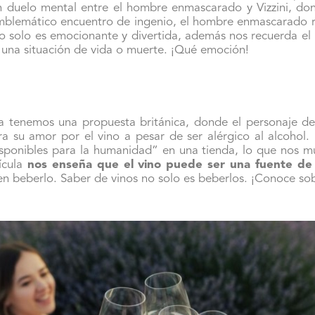
n duelo mental entre el hombre enmascarado y Vizzini, don
mblemático encuentro de ingenio, el hombre enmascarado reta
o solo es emocionante y divertida, además nos recuerda el
 una situación de vida o muerte. ¡Qué emoción!
a tenemos una propuesta británica, donde el personaje de 
ra su amor por el vino a pesar de ser alérgico al alcohol
isponibles para la humanidad” en una tienda, lo que nos mu
ícula
nos enseña que el vino puede ser una fuente de a
n beberlo. Saber de vinos no solo es beberlos. ¡Conoce sob