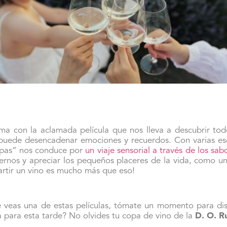
a con la aclamada película que nos lleva a descubrir todo
puede desencadenar emociones y recuerdos. Con varias es
opas” nos conduce por
un viaje sensorial a través de los sa
nernos y apreciar los pequeños placeres de la vida, como 
rtir un vino es mucho más que eso!
e veas una de estas películas, tómate un momento para dis
la para esta tarde? No olvides tu copa de vino de la
D. O. R